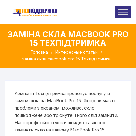
Перейти
до
вмісту
ЗАМІНА СКЛА MACBOOK PRO
15 ТЕХПІДТРИМКА
Головна
Интересные статьи
заміна скла macbook pro 15 Техпідтримка
Компанія Техпідтримка пропонує послугу із
заміни скла на MacBook Pro 15. Якщо ви маєте
проблеми з екраном, можливо, скло
пошкоджене або тріснуте, і його слід замінити.
Наші професійні техніки швидко та якісно
замінять скло на вашому MacBook Pro 15.