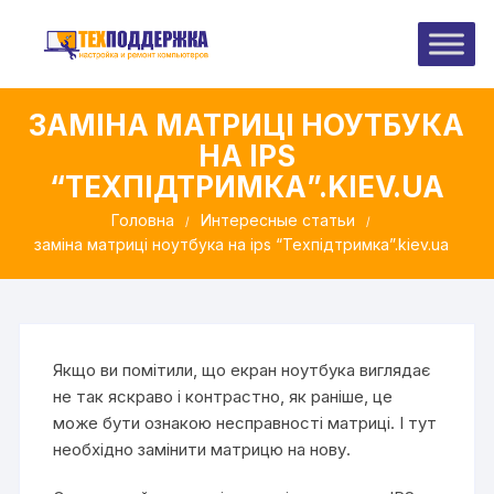
Перейти
до
вмісту
ЗАМІНА МАТРИЦІ НОУТБУКА
НА IPS
“ТЕХПІДТРИМКА”.KIEV.UA
Головна
Интересные статьи
заміна матриці ноутбука на ips “Техпідтримка”.kiev.ua
Якщо ви помітили, що екран ноутбука виглядає
не так яскраво і контрастно, як раніше, це
може бути ознакою несправності матриці. І тут
необхідно замінити матрицю на нову.