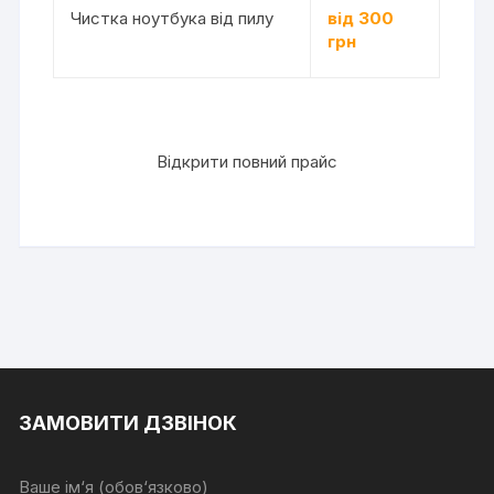
Чистка ноутбука від пилу
від 300
грн
Відкрити повний прайс
ЗАМОВИТИ ДЗВІНОК
Ваше ім‘я (обов‘язково)