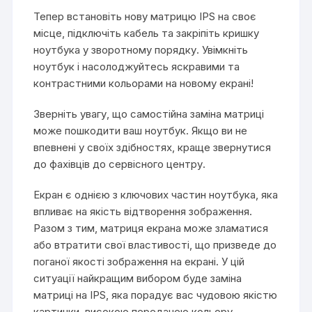
Тепер встановіть нову матрицю IPS на своє
місце, підключіть кабель та закріпіть кришку
ноутбука у зворотному порядку. Увімкніть
ноутбук і насолоджуйтесь яскравими та
контрастними кольорами на новому екрані!
Зверніть увагу, що самостійна заміна матриці
може пошкодити ваш ноутбук. Якщо ви не
впевнені у своїх здібностях, краще звернутися
до фахівців до сервісного центру.
Екран є однією з ключових частин ноутбука, яка
впливає на якість відтворення зображення.
Разом з тим, матриця екрана може зламатися
або втратити свої властивості, що призведе до
поганої якості зображення на екрані. У цій
ситуації найкращим вибором буде заміна
матриці на IPS, яка порадує вас чудовою якістю
картинки, високою передачею кольору,