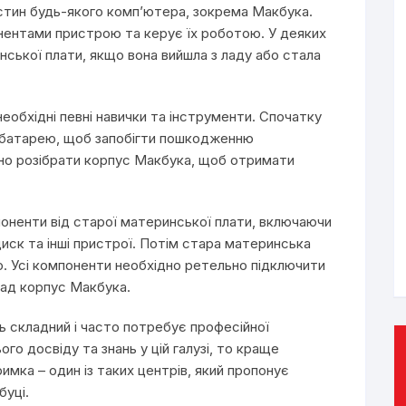
стин будь-якого комп’ютера, зокрема Макбука.
онентами пристрою та керує їх роботою. У деяких
ської плати, якщо вона вийшла з ладу або стала
еобхідні певні навички та інструменти. Спочатку
и батарею, щоб запобігти пошкодженню
дно розібрати корпус Макбука, щоб отримати
поненти від старої материнської плати, включаючи
иск та інші пристрої. Потім стара материнська
ю. Усі компоненти необхідно ретельно підключити
зад корпус Макбука.
ь складний і часто потребує професійної
го досвіду та знань у цій галузі, то краще
имка – один із таких центрів, який пропонує
буці.