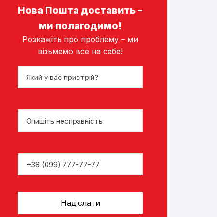
Нова Пошта доставить –
ми полагодимо!
Розкажіть про проблему – ми
візьмемо все на себе!