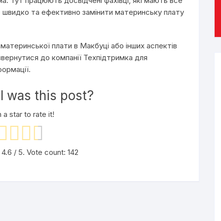
а. Тут працюють досвідчені фахівці, які мають все
б швидко та ефективно замінити материнську плату
материнської плати в Макбуці або інших аспектів
вернутися до компанії Техпідтримка для
формації.
 was this post?
 a star to rate it!
g
4.6
/ 5. Vote count:
142