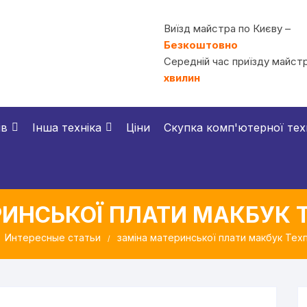
Виїзд майстра по Києву –
Безкоштовно
Середній час приїзду майстр
хвилин
ів
Інша техніка
Ціни
Скупка комп'ютерної тех
РИНСЬКОЇ ПЛАТИ МАКБУК 
Интересные статьи
заміна материнської плати макбук Тех