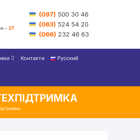
(097)
500 30 46
(063)
524 54 20
а –
27
(066)
232 46 63
ніки
Контакти
Русский
ТЕХПІДТРИМКА
підтримка