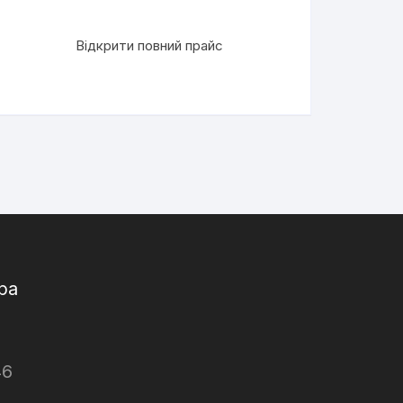
Відкрити повний прайс
ра
46