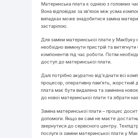
Материнська плата є однією з головних ча
Вона відповідає за зв’язок між усіма комп
випадках може знадобитися заміна материн
застарілою.
Для заміни материнської плати у Макбуку н
необхідно вимкнути пристрій та витягнут
компонентів під час роботи. Потім необхі
доступ до материнської плати.
Далі потрібно акуратно від’єднати всі ком
процесор, оперативну пам’ять, жорсткий д
плата має бути видалена та замінена ново
до нової материнської плати та зібрати на
Заміна материнської плати – процес досит
допомоги. Якщо ви самі не маєте достатньо
звернутися до сервісного центру. Техпідтр
послуги із заміни материнської плати у Мак