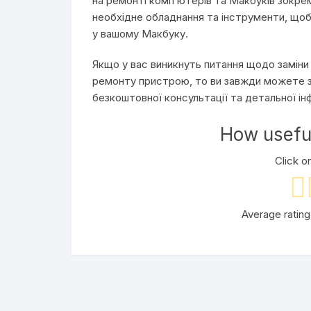
на ремонті комп’ютерів та Макбуків зокрем
необхідне обладнання та інструменти, що
у вашому Макбуку.
Якщо у вас виникнуть питання щодо заміни 
ремонту пристрою, то ви завжди можете з
безкоштовної консультації та детальної ін
How useful
Click on
Average ratin