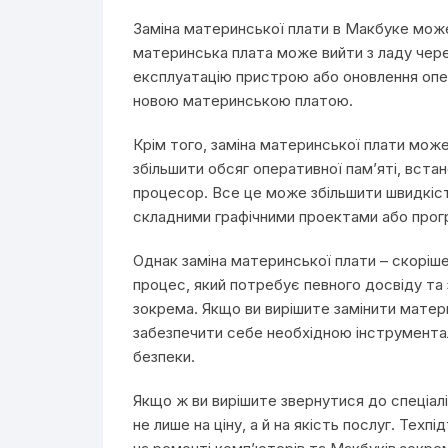
Заміна материнської плати в Макбуке може 
материнська плата може вийти з ладу чере
експлуатацію пристрою або оновлення опер
новою материнською платою.
Крім того, заміна материнської плати мож
збільшити обсяг оперативної пам’яті, вст
процесор. Все це може збільшити швидкіс
складними графічними проектами або прог
Однак заміна материнської плати – скоріше
процес, який потребує певного досвіду та 
зокрема. Якщо ви вирішите замінити матер
забезпечити себе необхідною інструмента
безпеки.
Якщо ж ви вирішите звернутися до спеціалі
не лише на ціну, а й на якість послуг. Техп