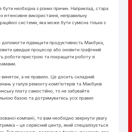
бути необхідна з різних причин. Наприклад, стара
з інтенсивне використання, неправильну
аційної системи, яка може бути сумісна тільки з
е допомогти підвищити продуктивність Макбука,
ановити швидше процесор або оновити графічний
ть роботи пристрою та покращити роботу зі
рамами.
 виняток, а не правило. Це досить складний
знань у галузі ремонту комп’ютерів та Макбуків
инську плату самостійно, то не забувайте
льною базою та дотримуватись усіх правил
зованої компанії, то вам необхідно звернути увагу
ідтримка – це сервісний центр, який спеціалізується