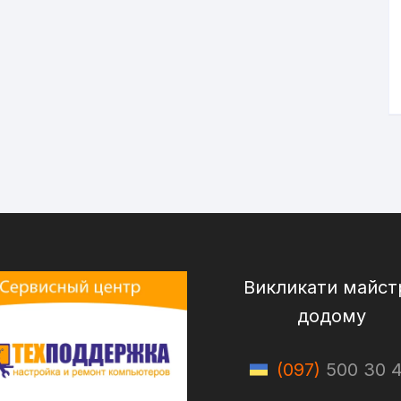
Викликати майст
додому
(097)
500 30 