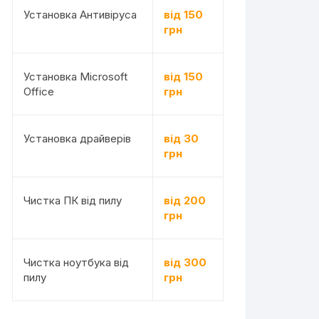
Установка Антивіруса
від 150
грн
Установка Microsoft
від 150
Office
грн
Установка драйверів
від 30
грн
Чистка ПК від пилу
від 200
грн
Чистка ноутбука від
від 300
пилу
грн