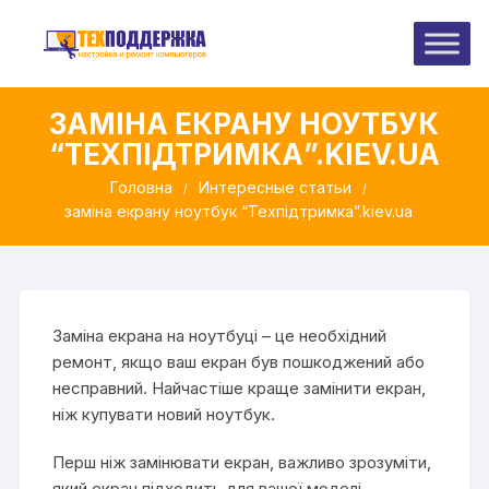
Перейти
до
вмісту
ЗАМІНА ЕКРАНУ НОУТБУК
“ТЕХПІДТРИМКА”.KIEV.UA
Головна
Интересные статьи
заміна екрану ноутбук “Техпідтримка”.kiev.ua
Заміна екрана на ноутбуці – це необхідний
ремонт, якщо ваш екран був пошкоджений або
несправний. Найчастіше краще замінити екран,
ніж купувати новий ноутбук.
Перш ніж замінювати екран, важливо зрозуміти,
який екран підходить для вашої моделі