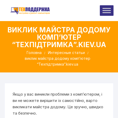
Перейти
до
вмісту
ВИКЛИК МАЙСТРА ДОДОМУ
КОМП’ЮТЕР
“ТЕХПІДТРИМКА”.KIEV.UA
Головна
Интересные статьи
виклик майстра додому комп’ютер
“Техпідтримка”.kiev.ua
Якщо у вас виникли проблеми з комп’ютером, і
ви не можете вирішити їх самостійно, варто
викликати майстра додому. Це зручно, швидко
та безпечно.