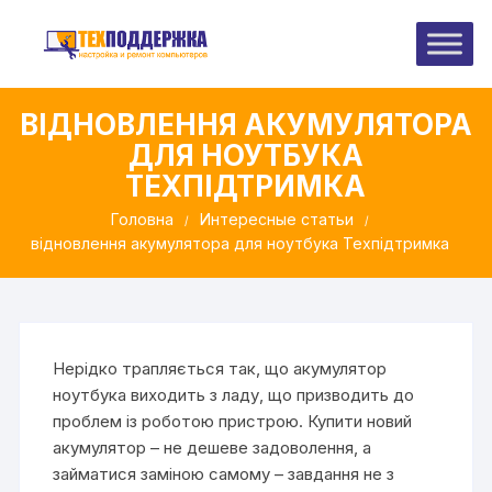
Перейти
до
вмісту
ВІДНОВЛЕННЯ АКУМУЛЯТОРА
ДЛЯ НОУТБУКА
ТЕХПІДТРИМКА
Головна
Интересные статьи
відновлення акумулятора для ноутбука Техпідтримка
Нерідко трапляється так, що акумулятор
ноутбука виходить з ладу, що призводить до
проблем із роботою пристрою. Купити новий
акумулятор – не дешеве задоволення, а
займатися заміною самому – завдання не з