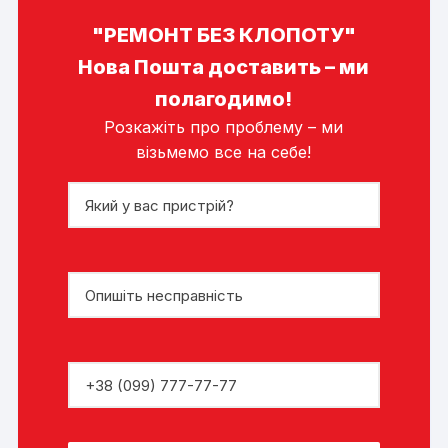
"РЕМОНТ БЕЗ КЛОПОТУ"
Нова Пошта доставить – ми
полагодимо!
Розкажіть про проблему – ми
візьмемо все на себе!