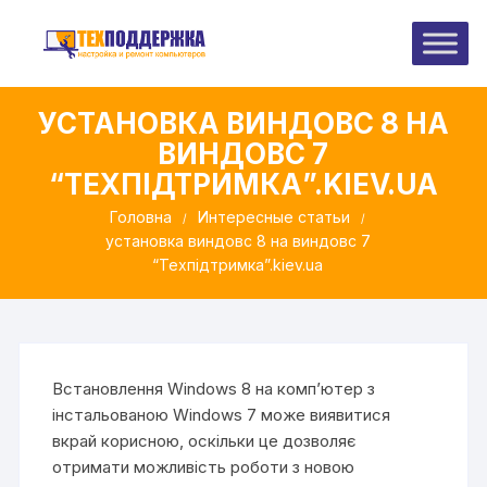
Перейти
до
вмісту
УСТАНОВКА ВИНДОВС 8 НА
ВИНДОВС 7
“ТЕХПІДТРИМКА”.KIEV.UA
Головна
Интересные статьи
установка виндовс 8 на виндовс 7
“Техпідтримка”.kiev.ua
Встановлення Windows 8 на комп’ютер з
інстальованою Windows 7 може виявитися
вкрай корисною, оскільки це дозволяє
отримати можливість роботи з новою