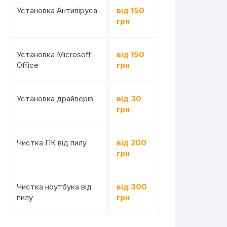
Установка Антивіруса
від 150
грн
Установка Microsoft
від 150
Office
грн
Установка драйверів
від 30
грн
Чистка ПК від пилу
від 200
грн
Чистка ноутбука від
від 300
пилу
грн