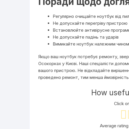
Поради щодо догля
Регулярно очищайте ноутбук від пил
Не допускайте перегріву пристрою
Встановлюйте антивірусне програм
Не допускайте падінь та ударів
Вимикайте ноутбук належним чино
Якщо ваш ноутбук потребує ремонту, зверн
Осокорках у Києві. Наші спеціалісти допо
вашого пристрою. Не відкладайте вирішенн
проведено ремонт, тим менша ймовірність 
How useful
Click on
Average ratin