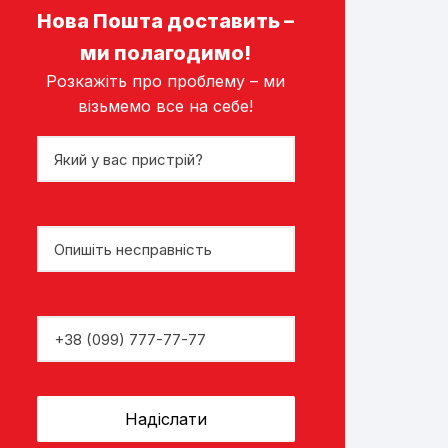
Нова Пошта доставить –
ми полагодимо!
Розкажіть про проблему – ми
візьмемо все на себе!