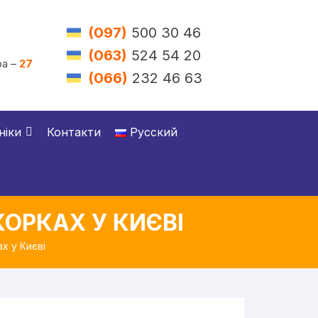
(097)
500 30 46
(063)
524 54 20
а –
27
(066)
232 46 63
ніки
Контакти
Русский
ОРКАХ У КИЄВІ
х у Києві