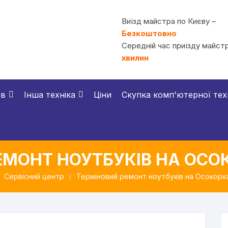
Виїзд майстра по Києву –
Безкоштовно
Середній час приїзду майстр
хвилин
ів
Інша техніка
Ціни
Скупка комп'ютерної тех
ЕМОНТ НОУТБУКІВ НА ОСОК
Сервісний центр
Терміновий ремонт ноутбуків на Осокорка