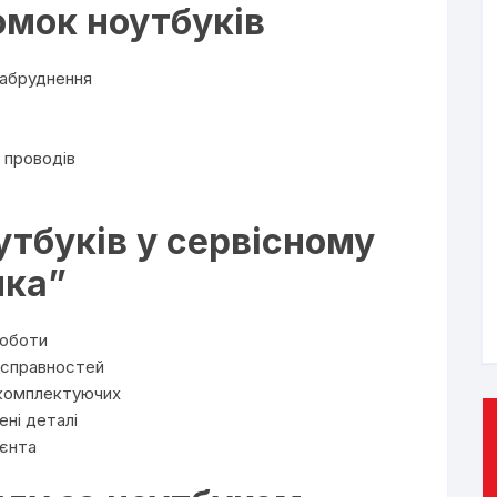
омок ноутбуків
забруднення
 проводів
тбуків у сервісному
мка”
роботи
есправностей
 комплектуючих
ені деталі
ієнта