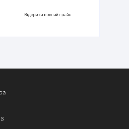
Відкрити повний прайс
ра
46