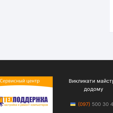
Викликати майст
додому
(097)
500 30 