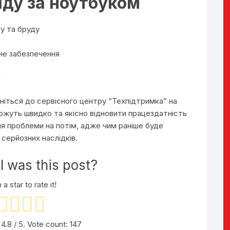
ду за ноутбуком
у та бруду
не забезпечення
м
іться до сервісного центру “Техпідтримка” на
можуть швидко та якісно відновити працездатність
я проблеми на потім, адже чим раніше буде
серйозних наслідків.
 was this post?
 a star to rate it!
g
4.8
/ 5. Vote count:
147