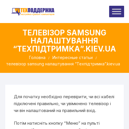
Перейти
до
вмісту
ТЕЛЕВІЗОР SAMSUNG
НАЛАШТУВАННЯ
“ТЕХПІДТРИМКА”.KIEV.UA
Головна
Интересные статьи
телевізор samsung налаштування “Техпідтримка”.kiev.ua
Для початку необхідно перевірити, чи всі кабелі
підключені правильно, чи увімкнено телевізор і
чи він налаштований на правильний вхід.
Потім натисніть кнопку “Меню” на пульті