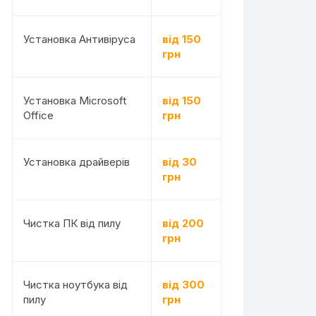
Установка Антивіруса
від 150
грн
Установка Microsoft
від 150
Office
грн
Установка драйверів
від 30
грн
Чистка ПК від пилу
від 200
грн
Чистка ноутбука від
від 300
пилу
грн