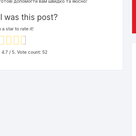
готові допомогти вам швидко та якісно!
 was this post?
 a star to rate it!
g
4.7
/ 5. Vote count:
52