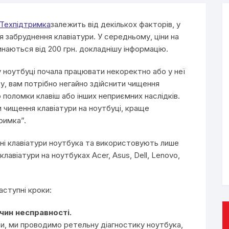
Техпідтримка
залежить від декількох факторів, у
ня забруднення клавіатури. У середньому, ціни на
наються від 200 грн. докладнішу інформацію.
у ноутбуці почала працювати некоректно або у неї
ду, вам потрібно негайно здійснити чищення
поломки клавіш або інших неприємних наслідків.
и чищення клавіатури на ноутбуці, краще
римка”.
нні клавіатури ноутбука та використовують лише
клавіатури на ноутбуках Acer, Asus, Dell, Lenovo,
аступні кроки:
чин несправності.
и, ми проводимо ретельну діагностику ноутбука,