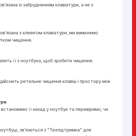
’язана із забрудненням клавіатури, а не з
ов’язана з клінінгом клавіатури, ми вимкнемо
атком чищення.
алить її з ноутбука, щоб зробити чищення.
здійснить ретельне чищення клавіш і простору між
ури
 встановимо її назад у ноутбук та перевіримо, чи
оутбуці, зв’яжіться з “Техпідтримка” для