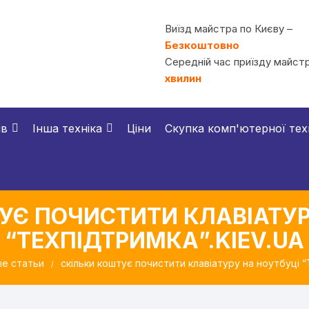
Виїзд майстра по Києву –
Безкоштовно
Середній час приїзду майстр
хвилин
ів
Інша техніка
Ціни
Скупка комп'ютерної тех
УЄ ПОЧИСТИТИ КЛАВІАТУР
“ТЕХПІДТРИМКА”.KIEV.UA
е статьи
скільки коштує почистити клавіатуру на ноутбуці “