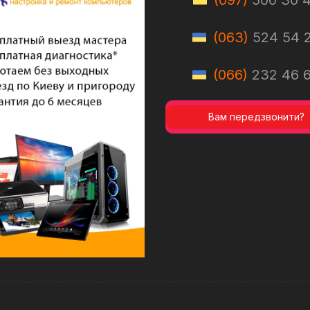
(097)
500 30 
(063)
524 54 
(066)
232 46 
Вам передзвонити?