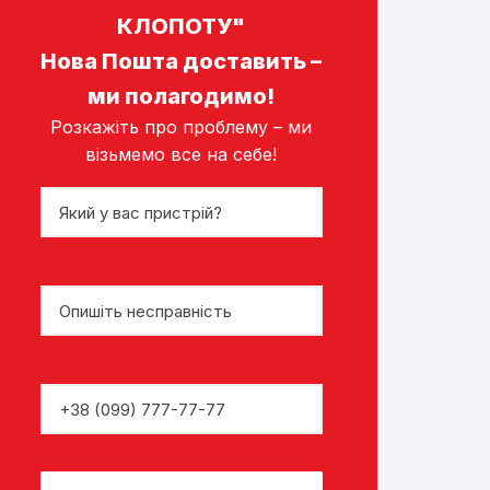
КЛОПОТУ"
Нова Пошта доставить –
ми полагодимо!
Розкажіть про проблему – ми
візьмемо все на себе!