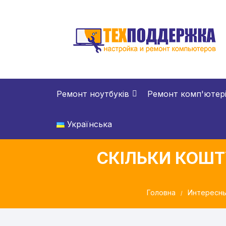
Перейти
до
вмісту
Ремонт ноутбуків
Ремонт комп'ютер
Українська
СКІЛЬКИ КОШТ
Головна
Интересны