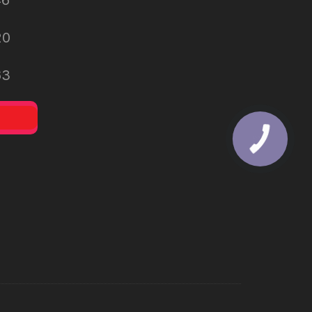
46
20
63