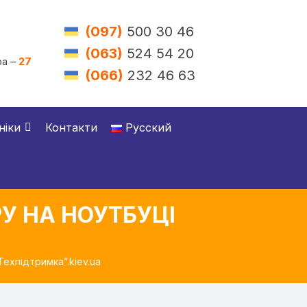
(097)
500 30 46
(063)
524 54 20
а –
27
(066)
232 46 63
ніки
Контакти
Русский
У НА НОУТБУЦІ
Техпідтримка”.kiev.ua