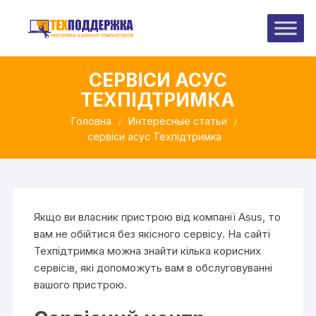
Перейти
до
вмісту
СЕРВІСИ АСУС
ТЕХПІДТРИМКА
Головна
Интересные статьи
сервіси асус Техпідтримка
Якщо ви власник пристрою від компанії Asus, то
вам не обійтися без якісного сервісу. На сайті
Техпідтримка можна знайти кілька корисних
сервісів, які допоможуть вам в обслуговуванні
вашого пристрою.