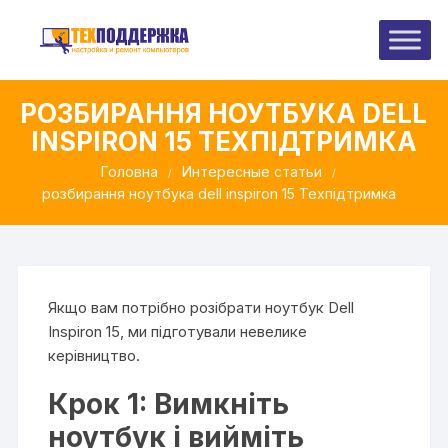
Перейти
до
вмісту
РОЗБИРАННЯ НОУТБУКА DELL
INSPIRON 15 ТЕХПІДТРИМКА
Головна
Интересные статьи
розбирання ноутбука dell inspiron 15 Техпідтримка
Якщо вам потрібно розібрати ноутбук Dell
Inspiron 15, ми підготували невелике
керівництво.
Крок 1: Вимкніть
ноутбук і вийміть