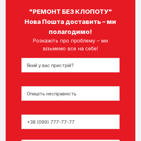
"РЕМОНТ БЕЗ КЛОПОТУ"
Нова Пошта доставить – ми
полагодимо!
Розкажіть про проблему – ми
візьмемо все на себе!