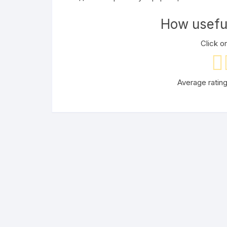
How useful
Click on
Average ratin