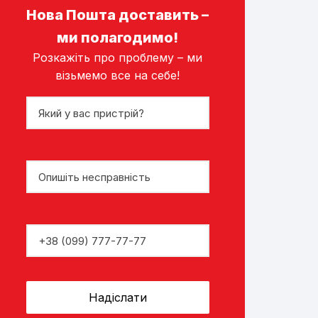
Нова Пошта доставить –
ми полагодимо!
Розкажіть про проблему – ми
візьмемо все на себе!