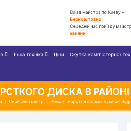
Виїзд майстра по Києву –
Безкоштовно
Середній час приїзду майстр
хвилин
ів
Інша техніка
Ціни
Скупка комп'ютерної тех
РСТКОГО ДИСКА В РАЙОНІ
а
Сервісний центр
Ремонт жорсткого диска в районі Від