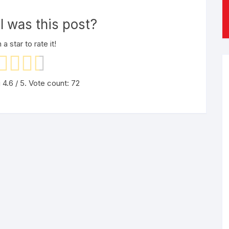
 was this post?
 a star to rate it!
g
4.6
/ 5. Vote count:
72