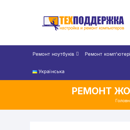
Перейти
до
вмісту
Ремонт ноутбуків
Ремонт комп'ютер
Українська
РЕМОНТ ЖО
Головн