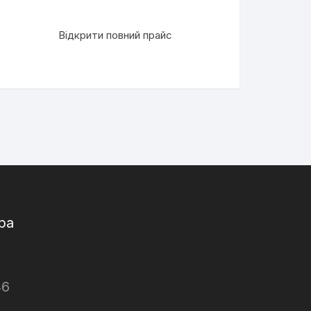
Відкрити повний прайс
ра
46