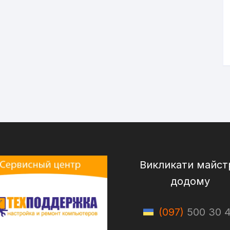
Викликати майст
додому
(097)
500 30 