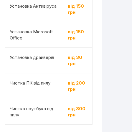
Установка Антивіруса
від 150
грн
Установка Microsoft
від 150
Office
грн
Установка драйверів
від 30
грн
Чистка ПК від пилу
від 200
грн
Чистка ноутбука від
від 300
пилу
грн