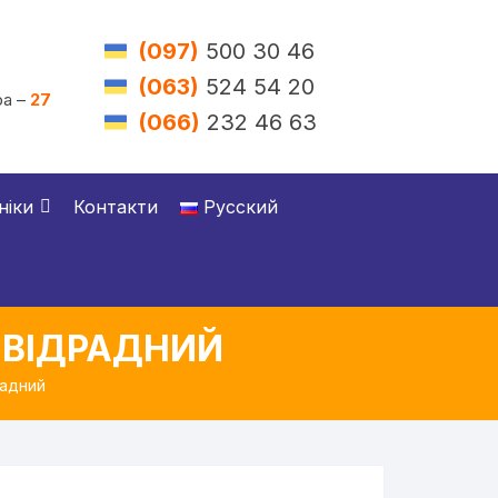
(097)
500 30 46
(063)
524 54 20
а –
27
(066)
232 46 63
ніки
Контакти
Русский
 ВІДРАДНИЙ
радний