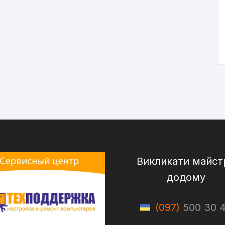
Викликати майст
додому
(097)
500 30 