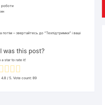
м роботи
тин
 потім ⎼ звертайтесь до “Техпідтримки” і ваші
 was this post?
 a star to rate it!
g
4.8
/ 5. Vote count:
89