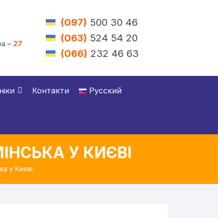
(097)
500 30 46
(063)
524 54 20
а –
27
(066)
232 46 63
ніки
Контакти
Русский
ІНСЬКА У КИЄВІ
а у Києві