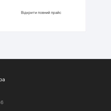
Відкрити повний прайс
ра
46