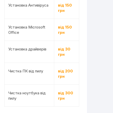
Установка Антивіруса
від 150
грн
Установка Microsoft
від 150
Office
грн
Установка драйверів
від 30
грн
Чистка ПК від пилу
від 200
грн
Чистка ноутбука від
від 300
пилу
грн