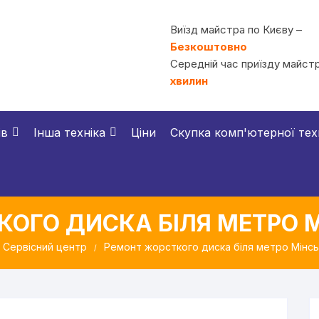
Виїзд майстра по Києву –
Безкоштовно
Середній час приїзду майстр
хвилин
ів
Інша техніка
Ціни
Скупка комп'ютерної тех
ОГО ДИСКА БІЛЯ МЕТРО М
Сервісний центр
Ремонт жорсткого диска біля метро Мінськ