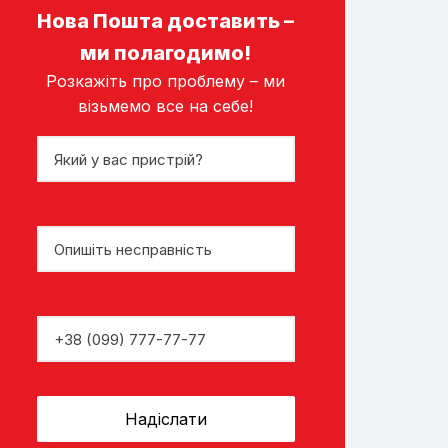
Нова Пошта доставить –
ми полагодимо!
Розкажіть про проблему – ми
візьмемо все на себе!