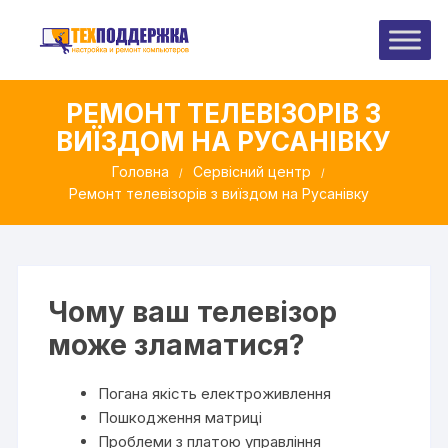
Перейти
до
вмісту
РЕМОНТ ТЕЛЕВІЗОРІВ З
ВИЇЗДОМ НА РУСАНІВКУ
Головна
Сервісний центр
Ремонт телевізорів з виїздом на Русанівку
Чому ваш телевізор
може зламатися?
Погана якість електроживлення
Пошкодження матриці
Проблеми з платою управління