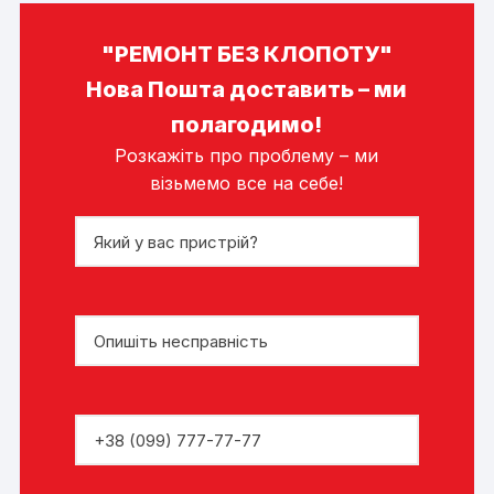
"РЕМОНТ БЕЗ КЛОПОТУ"
Нова Пошта доставить – ми
полагодимо!
Розкажіть про проблему – ми
візьмемо все на себе!