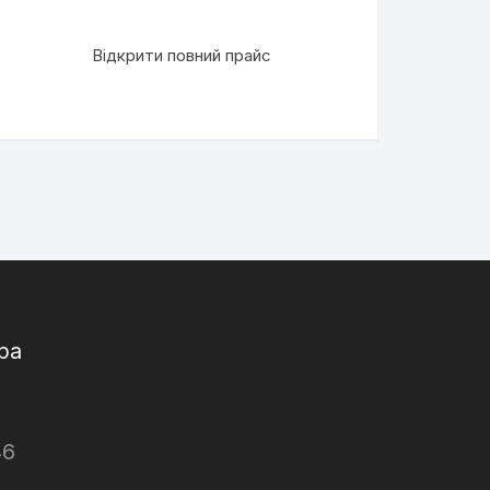
Відкрити повний прайс
ра
46