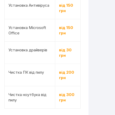
Установка Антивіруса
від 150
грн
Установка Microsoft
від 150
Office
грн
Установка драйверів
від 30
грн
Чистка ПК від пилу
від 200
грн
Чистка ноутбука від
від 300
пилу
грн