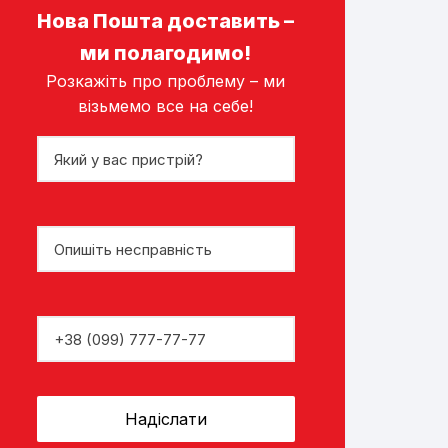
Нова Пошта доставить –
ми полагодимо!
Розкажіть про проблему – ми
візьмемо все на себе!