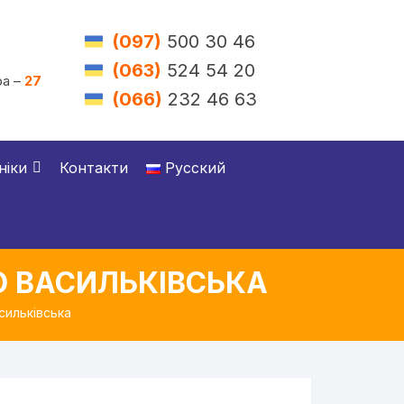
(097)
500 30 46
(063)
524 54 20
а –
27
(066)
232 46 63
ніки
Контакти
Русский
РО ВАСИЛЬКІВСЬКА
сильківська