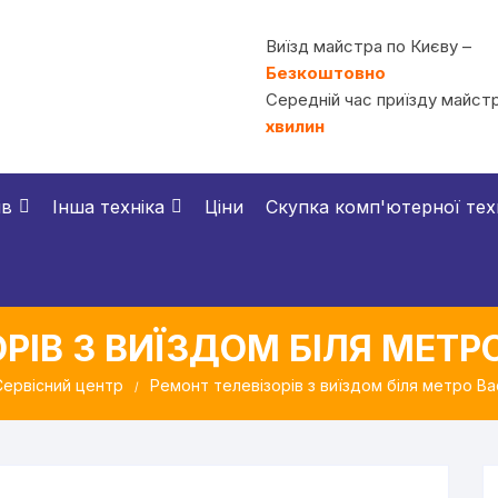
Виїзд майстра по Києву –
Безкоштовно
Середній час приїзду майстр
хвилин
ів
Інша техніка
Ціни
Скупка комп'ютерної тех
РІВ З ВИЇЗДОМ БІЛЯ МЕТ
Сервісний центр
Ремонт телевізорів з виїздом біля метро Ва