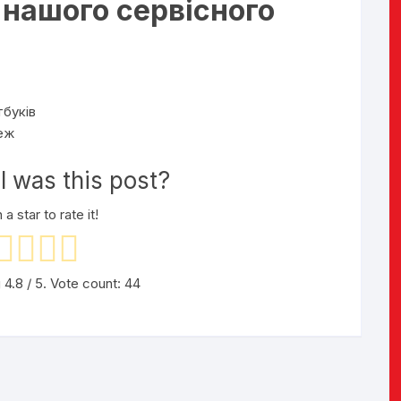
 нашого сервісного
тбуків
еж
 was this post?
 a star to rate it!
g
4.8
/ 5. Vote count:
44