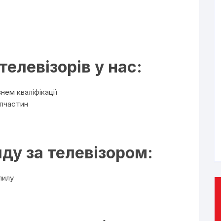
елевізорів у нас:
нем кваліфікації
апчастин
ду за телевізором:
пилу