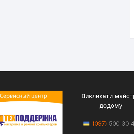
Викликати майст
додому
(097)
500 30 