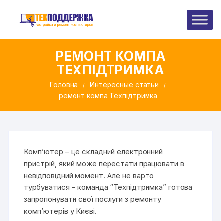
Перейти
до
вмісту
РЕМОНТ КОМПА
ТЕХПІДТРИМКА
Головна
Интересные статьи
ремонт компа Техпідтримка
Комп’ютер – це складний електронний
пристрій, який може перестати працювати в
невідповідний момент. Але не варто
турбуватися – команда “Техпідтримка” готова
запропонувати свої послуги з ремонту
комп’ютерів у Києві.