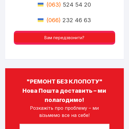
(063)
524 54 20
(066)
232 46 63
Вам передзвонити?
"РЕМОНТ БЕЗ КЛОПОТУ"
Нова Пошта доставить – ми
полагодимо!
Розкажіть про проблему – ми
візьмемо все на себе!