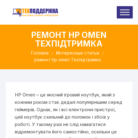
Перейти
до
вмісту
РЕМОНТ HP OMEN
ТЕХПІДТРИМКА
Головна
Интересные статьи
ремонт hp omen Техпідтримка
HP Omen – це якісний ігровий ноутбук, який з
кожним роком стає дедалі популярнішим серед
геймерів. Однак, як і всі електронні пристрої,
цей ноутбук схильний до поломок і збоїв у
роботі. У такому разі не слід намагатися
відремонтувати його самостійно, оскільки це