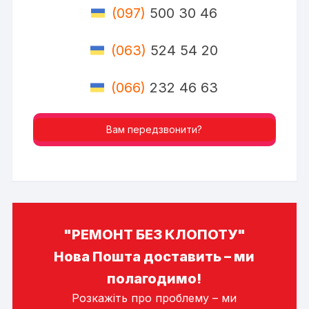
(097)
500 30 46
(063)
524 54 20
(066)
232 46 63
Вам передзвонити?
"РЕМОНТ БЕЗ КЛОПОТУ"
Нова Пошта доставить – ми
полагодимо!
Розкажіть про проблему – ми