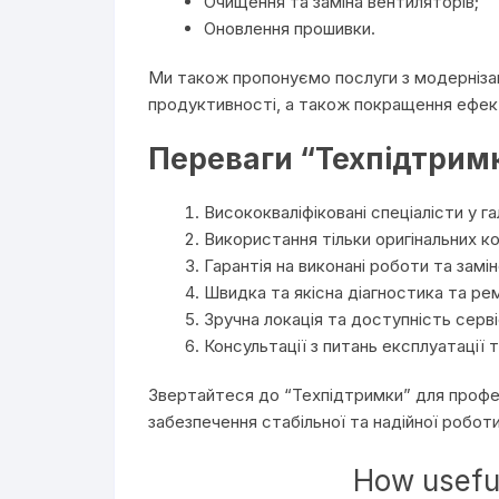
Очищення та заміна вентиляторів;
Оновлення прошивки.
Ми також пропонуємо послуги з модернізац
продуктивності, а також покращення ефект
Переваги “Техпідтрим
Висококваліфіковані спеціалісти у г
Використання тільки оригінальних ко
Гарантія на виконані роботи та замі
Швидка та якісна діагностика та ре
Зручна локація та доступність серв
Консультації з питань експлуатації 
Звертайтеся до “Техпідтримки” для профе
забезпечення стабільної та надійної робот
How useful