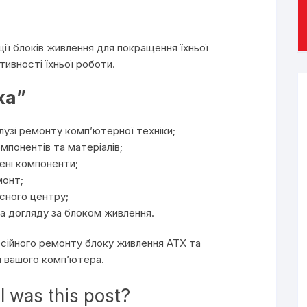
ії блоків живлення для покращення їхньої
ивності їхньої роботи.
ка”
алузі ремонту комп’ютерної техніки;
мпонентів та матеріалів;
нені компоненти;
монт;
існого центру;
та догляду за блоком живлення.
сійного ремонту блоку живлення ATX та
и вашого комп’ютера.
 was this post?