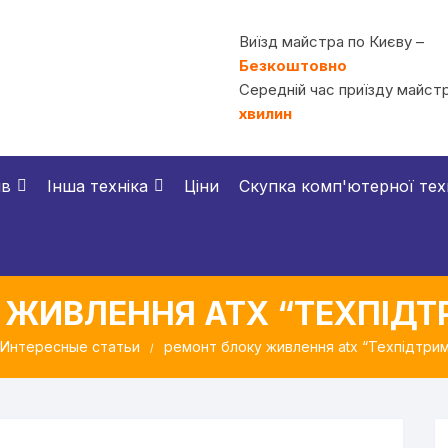
Виїзд майстра по Києву –
Безкоштовно
Середній час приїзду майстр
хвилин
ів
Інша техніка
Ціни
Скупка комп'ютерної тех
 ЖИВЛЕННЯ ATX “ТЕХПІДТР
Интересные статьи
ремонт блоку живлення atx “Техпідтримк