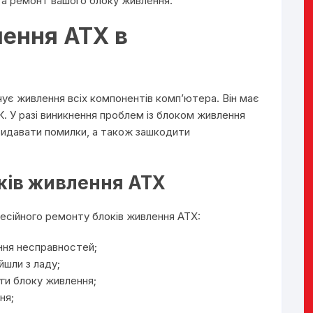
та ремонт вашого блоку живлення.
ення ATX в
чує живлення всіх компонентів комп’ютера. Він має
. У разі виникнення проблем із блоком живлення
идавати помилки, а також зашкодити
ків живлення ATX
фесійного ремонту блоків живлення ATX:
ння несправностей;
йшли з ладу;
уги блоку живлення;
ня;