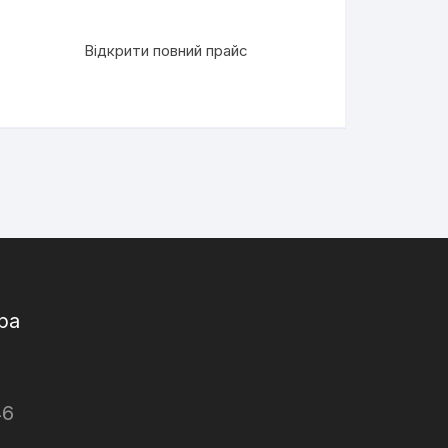
Відкрити повний прайс
ра
46