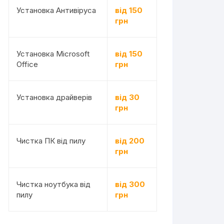
Установка Антивіруса
від 150
грн
Установка Microsoft
від 150
Office
грн
Установка драйверів
від 30
грн
Чистка ПК від пилу
від 200
грн
Чистка ноутбука від
від 300
пилу
грн