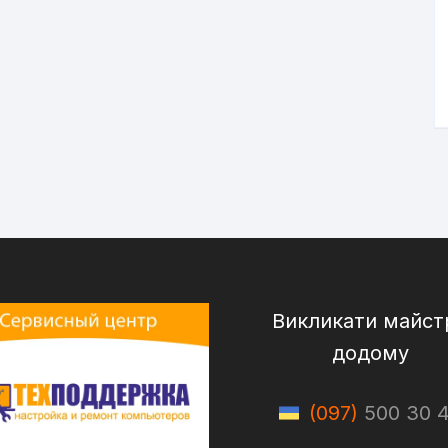
Викликати майст
додому
(097)
500 30 