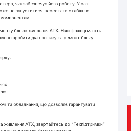
тера, яка забезпечує його роботу. У разі
оже не запуститися, перестати стабільно
м компонентам.
монту блоків живлення ATX. Наші фахівці мають
якісно зробити діагностику та ремонт блоку
ірку:
ніях
ення
ючі та обладнання, що дозволяє гарантувати
ка живлення ATX, звертайтесь до “Техпідтримки”.