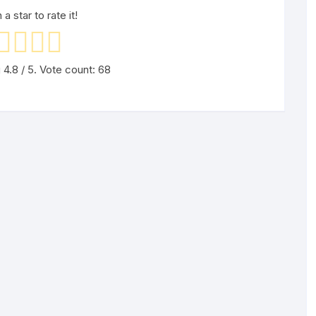
 a star to rate it!
g
4.8
/ 5. Vote count:
68