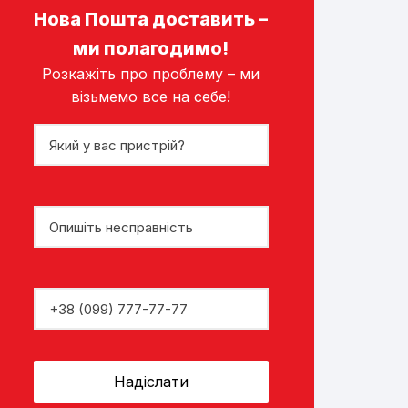
Нова Пошта доставить –
ми полагодимо!
Розкажіть про проблему – ми
візьмемо все на себе!