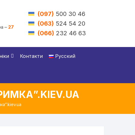
(097)
500 30 46
(063)
524 54 20
а –
27
(066)
232 46 63
ніки
Контакти
Русский
ИМКА”.KIEV.UA
а”.kiev.ua