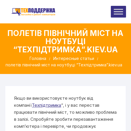
Перейти
до
вмісту
ПОЛЕТІВ ПІВНІЧНИЙ МІСТ НА
НОУТБУЦІ
“ТЕХПІДТРИМКА”.KIEV.UA
Головна
Интересные статьи
полетів північний міст на ноутбуці “Техпідтримка”.kiev.ua
Якщо ви використовуєте ноутбук від
компанії
Техпідтримка
“, і у вас перестав
працювати північний міст, то можливо проблема
в залізі. Спробуйте зробити перезавантаження
комп’ютера і перевірте, чи продовжує