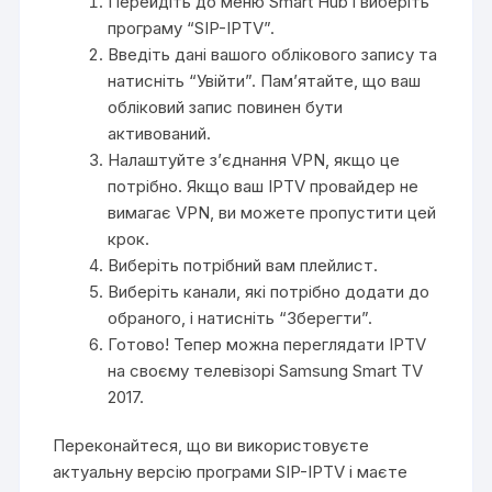
Перейдіть до меню Smart Hub і виберіть
програму “SIP-IPTV”.
Введіть дані вашого облікового запису та
натисніть “Увійти”. Пам’ятайте, що ваш
обліковий запис повинен бути
активований.
Налаштуйте з’єднання VPN, якщо це
потрібно. Якщо ваш IPTV провайдер не
вимагає VPN, ви можете пропустити цей
крок.
Виберіть потрібний вам плейлист.
Виберіть канали, які потрібно додати до
обраного, і натисніть “Зберегти”.
Готово! Тепер можна переглядати IPTV
на своєму телевізорі Samsung Smart TV
2017.
Переконайтеся, що ви використовуєте
актуальну версію програми SIP-IPTV і маєте