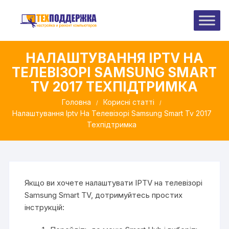
Перейти
до
вмісту
НАЛАШТУВАННЯ IPTV НА
ТЕЛЕВІЗОРІ SAMSUNG SMART
TV 2017 ТЕХПІДТРИМКА
Головна
Корисні статті
Налаштування Iptv На Телевізорі Samsung Smart Tv 2017
Техпідтримка
Якщо ви хочете налаштувати IPTV на телевізорі
Samsung Smart TV, дотримуйтесь простих
інструкцій: