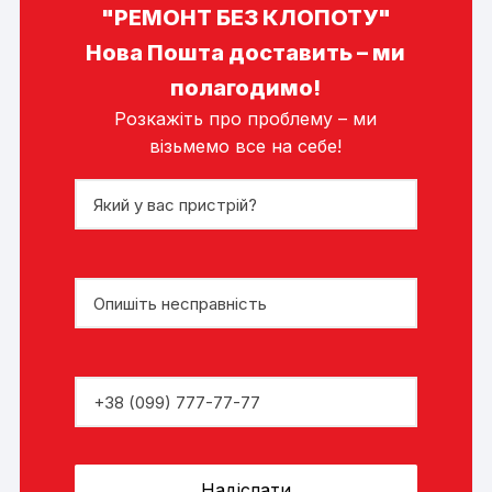
"РЕМОНТ БЕЗ КЛОПОТУ"
Нова Пошта доставить – ми
полагодимо!
Розкажіть про проблему – ми
візьмемо все на себе!