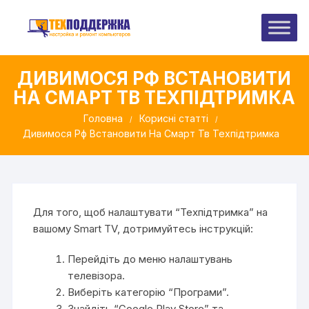
Перейти
до
вмісту
ДИВИМОСЯ РФ ВСТАНОВИТИ
НА СМАРТ ТВ ТЕХПІДТРИМКА
Головна
Корисні статті
Дивимося Рф Встановити На Смарт Тв Техпідтримка
Для того, щоб налаштувати “Техпідтримка” на
вашому Smart TV, дотримуйтесь інструкцій:
Перейдіть до меню налаштувань
телевізора.
Виберіть категорію “Програми”.
Знайдіть “Google Play Store” та