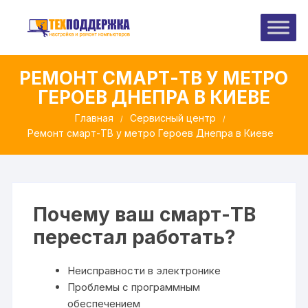
Перейти
к
содержимому
РЕМОНТ СМАРТ-ТВ У МЕТРО
ГЕРОЕВ ДНЕПРА В КИЕВЕ
Главная
Сервисный центр
Ремонт смарт-ТВ у метро Героев Днепра в Киеве
Почему ваш смарт-ТВ
перестал работать?
Неисправности в электронике
Проблемы с программным
обеспечением