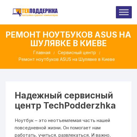
Перейти
к
содержимому
РЕМОНТ НОУТБУКОВ ASUS НА
ШУЛЯВКЕ В КИЕВЕ
Главная
Сервисный центр
Ремонт ноутбуков ASUS на Шулявке в Киеве
Надежный сервисный
центр TechPodderzhka
Ноутбук – это неотъемлемая часть нашей
повседневной жизни. Он помогает нам
работать, учиться, развлекаться. И важно,