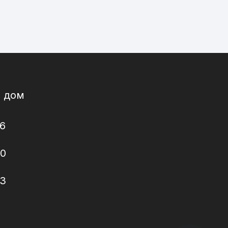
а дом
6
20
63