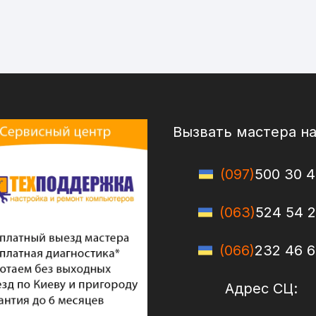
Вызвать мастера н
(097)
500 30 4
(063)
524 54 
(066)
232 46 
Адрес СЦ: