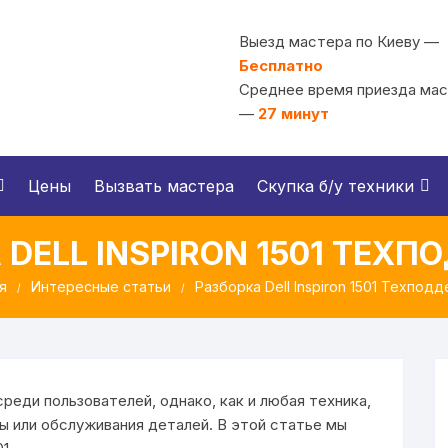
Выезд мастера по Киеву —
Бесплатно
Среднее время приезда ма
—
27 минут
Цены
Вызвать мастера
Скупка б/у техники
 DELL INSPIRON 1501 ТЕХ
я
Интересные статьи
Разборка Dell Inspiron 1501 Техпод
 среди пользователей, однако, как и любая техника,
 или обслуживания деталей. В этой статье мы