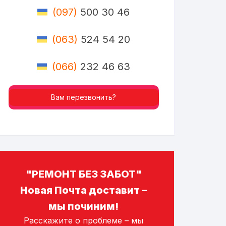
(097)
500 30 46
(063)
524 54 20
(066)
232 46 63
Вам перезвонить?
"РЕМОНТ БЕЗ ЗАБОТ"
Новая Почта доставит –
мы починим!
Расскажите о проблеме – мы