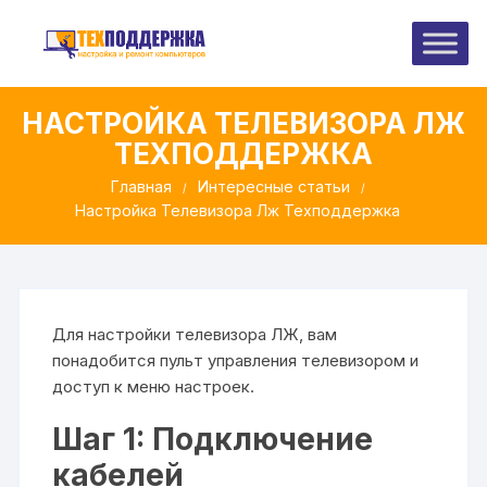
Перейти
к
содержимому
НАСТРОЙКА ТЕЛЕВИЗОРА ЛЖ
ТЕХПОДДЕРЖКА
Главная
Интересные статьи
Настройка Телевизора Лж Техподдержка
Для настройки телевизора ЛЖ, вам
понадобится пульт управления телевизором и
доступ к меню настроек.
Шаг 1: Подключение
кабелей