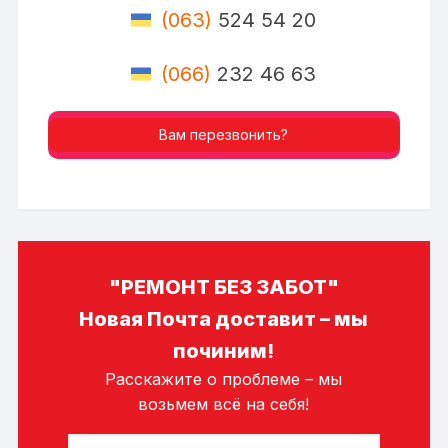
(063)
524 54 20
(066)
232 46 63
Вам перезвонить?
"РЕМОНТ БЕЗ ЗАБОТ"
Новая Почта доставит – мы
починим!
Расскажите о проблеме – мы
возьмем всё на себя!