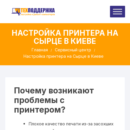
Перейти
к
содержимому
НАСТРОЙКА ПРИНТЕРА НА
СЫРЦЕ В КИЕВЕ
Главная
Сервисный центр
Настройка принтера на Сырце в Киеве
Почему возникают
проблемы с
принтером?
Плохое качество печати из-за засохших