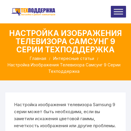
Перейти
к
содержимому
НАСТРОЙКА ИЗОБРАЖЕНИЯ
ТЕЛЕВИЗОРА САМСУНГ 9
СЕРИИ ТЕХПОДДЕРЖКА
Главная
Интересные статьи
Настройка Изображения Телевизора Самсунг 9 Серии
Техподдержка
Настройка изображения телевизора Samsung 9
серии может быть необходима, если вы
заметили искажения цветовой гаммы,
нечеткость изображения или другие проблемы.