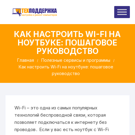
Перейти
к
содержимому
КАК НАСТРОИТЬ WI-FI НА
НОУТБУКЕ: ПОШАГОВОЕ
РУКОВОДСТВО
Главная
Полезные сервисы и программы
Как настроить Wi-Fi на ноутбуке: пошаговое
руководство
Wi-Fi – это одна из самых популярных
технологий беспроводной связи, которая
позволяет подключаться к интернету без
проводов․ Если у вас есть ноутбук с Wi-Fi