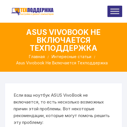
Перейти
к
содержимому
ASUS VIVOBOOK НЕ
ВКЛЮЧАЕТСЯ
ТЕХПОДДЕРЖКА
Главная
Интересные статьи
Asus Vivobook Не Включается Техподдержка
Если ваш ноутбук ASUS VivoBook не
включается, то есть несколько возможных
причин этой проблемы. Вот некоторые
рекомендации, которые могут помочь решить
эту проблему: