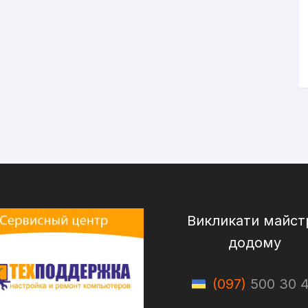
Викликати майст
додому
(097)
500 30 