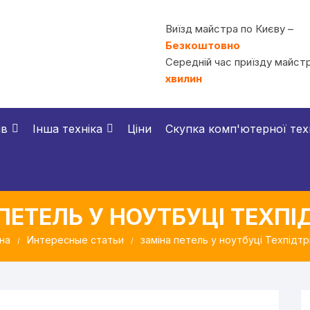
Виїзд майстра по Києву –
Безкоштовно
Середній час приїзду майстр
хвилин
ів
Інша техніка
Ціни
Скупка комп'ютерної тех
ПЕТЕЛЬ У НОУТБУЦІ ТЕХП
на
Интересные статьи
заміна петель у ноутбуці Техпідт