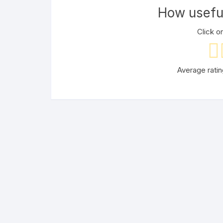
How useful
Click on
Average rati