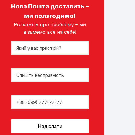
Нова Пошта доставить –
ми полагодимо!
Розкажіть про проблему – ми
візьмемо все на себе!