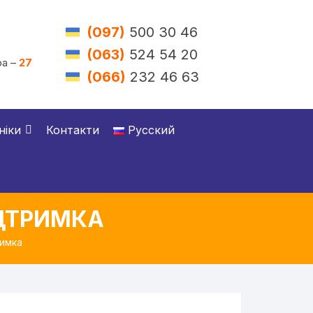
(097)
500 30 46
(063)
524 54 20
а –
27
(066)
232 46 63
ніки
Контакти
Русский
ІДТРИМКА
римка