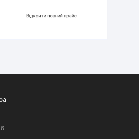
Відкрити повний прайс
ра
46