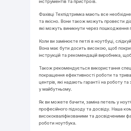
інструментів та пристроїв.
Фахівці Техпідтримка мають все необхідне
та якісно. Вони також можуть провести діа
які можуть виникнути через пошкодження 
Коли ви замінюєте петлі в ноутбуці, слід
Вона має бути досить високою, щоб покри
інструкцій та рекомендацій виробника, що
Також рекомендується використання спеціа
покращення ефективності роботи та тривал
центрів, які надають гарантії на роботу та
у майбутньому.
Як ви можете бачити, заміна петель у ноут
професійного підходу та досвіду. Наша ко
висококваліфікованими та досвідченими фах
роботи ноутбука.