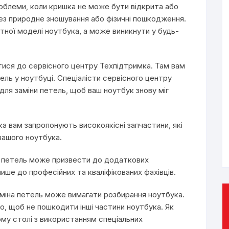
роблеми, коли кришка не може бути відкрита або
ез природне зношування або фізичні пошкодження.
тної моделі ноутбука, а може виникнути у будь-
ися до сервісного центру Техпідтримка. Там вам
ель у ноутбуці. Спеціалісти сервісного центру
для заміни петель, щоб ваш ноутбук знову міг
ка вам запропонують високоякісні запчастини, які
вашого ноутбука.
а петель може призвести до додаткових
ше до професійних та кваліфікованих фахівців.
іна петель може вимагати розбирання ноутбука.
, щоб не пошкодити інші частини ноутбука. Як
ому столі з використанням спеціальних