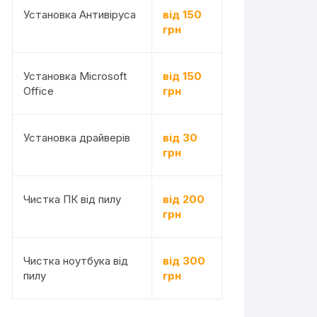
Установка Антивіруса
від 150
грн
Установка Microsoft
від 150
Office
грн
Установка драйверів
від 30
грн
Чистка ПК від пилу
від 200
грн
Чистка ноутбука від
від 300
пилу
грн