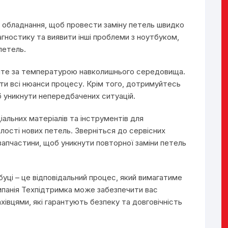
 обладнання, щоб провести заміну петель швидко
гностику та виявити інші проблеми з ноутбуком,
петель.
куйте за температурою навколишнього середовища.
ти всі нюанси процесу. Крім того, дотримуйтесь
б уникнути непередбачених ситуацій.
льних матеріалів та інструментів для
ості нових петель. Зверніться до сервісних
 запчастини, щоб уникнути повторної заміни петель
буці – це відповідальний процес, який вимагатиме
мпанія Техпідтримка може забезпечити вас
івцями, які гарантують безпеку та довговічність